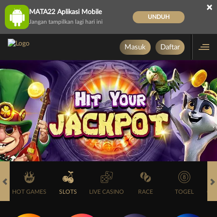
×
MATA22 Aplikasi Mobile
UNDUH
Jangan tampilkan lagi hari ini
Masuk
Daftar
HOT GAMES
SLOTS
LIVE CASINO
RACE
TOGEL
OL