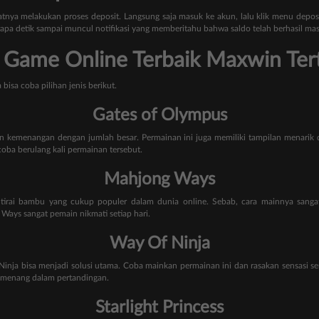
atnya melakukan proses deposit. Langsung saja masuk ke akun, lalu klik menu depos
apa detik sampai muncul notifikasi yang memberitahu bahwa saldo telah berhasil ma
s Game Online Terbaik Maxwin Tert
isa coba pilihan jenis berikut.
Gates of Olympus
menangan dengan jumlah besar. Permainan ini juga memiliki tampilan menarik da
a berulang kali permainan tersebut.
Mahjong Ways
 tirai bambu yang cukup populer dalam dunia online. Sebab, cara mainnya san
ays sangat pemain nikmati setiap hari.
Way Of Ninja
ja bisa menjadi solusi utama. Coba mainkan permainan ini dan rasakan sensasi ser
l menang dalam pertandingan.
Starlight Princess