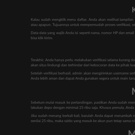
K
Kalau sudah mengklik menu daftar, Anda akan melihat tampilan f
atau apapun. Tujuannya untuk mempermudah proses verifikasi, se
Data-data yang wajib Anda isi seperti nama, nomor HP dan email a
bisa klik kirim.
Terakhir, Anda hanya perlu melakukan verifikasi selama kurang d
akan situs lindungi dan terhindar dari kebocoran data ke pihak lua
Setelah verifikasi berhasil, admin akan mengirimkan username se
Anda lebih aman dan dapat Anda gunakan segera untuk main taruh
Sebelum mulai masuk ke pertandingan, pastikan Anda sudah mengi
lakukan depo dengan minimal 25 ribu saja. Khusus pemula, Anda ta
Jika sudah menang berkali-kali, barulah Anda dapat menambah n
senilai 25 ribu, maka saldo yang masuk ke akun pun tetap sama n
M