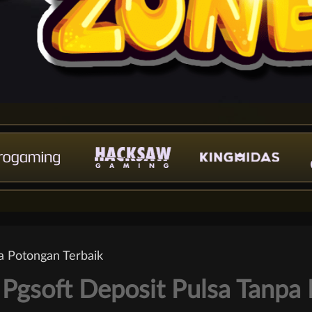
a Potongan Terbaik
Pgsoft Deposit Pulsa Tanpa 