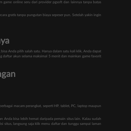
 game online seru dari provider pgsoft dan lainnya tanpa batas
ara gratis tanpa pungutan biaya sepeser pun. Setelah yakin ingin
aya
bisa Anda pilih salah satu. Hanya dalam satu kali klik, Anda dapat
ng daftar akun selama maksimal 5 menit dan mainkan game favorit
ngan
berbagai macam perangkat, seperti HP, tablet, PC, laptop maupun
 Anda bisa lebih hemat daripada pemain situs lain. Kalau sudah
 situs, langsung saja klik menu daftar dan tunggu sampai laman