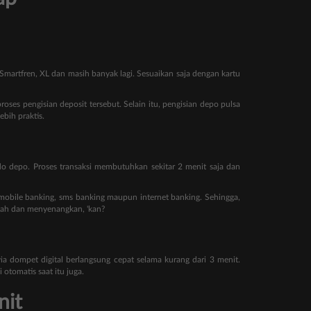
 Smartfren, XL dan masih banyak lagi. Sesuaikan saja dengan kartu
es pengisian deposit tersebut. Selain itu, pengisian depo pulsa
bih praktis.
do depo. Proses transaksi membutuhkan sekitar 2 menit saja dan
a mobile banking, sms banking maupun internet banking. Sehingga,
udah dan menyenangkan, 'kan?
a dompet digital berlangsung cepat selama kurang dari 3 menit.
 otomatis saat itu juga.
nit