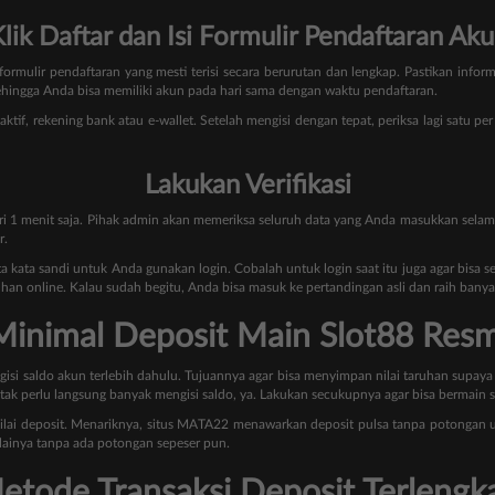
lik Daftar dan Isi Formulir Pendaftaran Ak
ormulir pendaftaran yang mesti terisi secara berurutan dan lengkap. Pastikan inf
hingga Anda bisa memiliki akun pada hari sama dengan waktu pendaftaran.
ktif, rekening bank atau e-wallet. Setelah mengisi dengan tepat, periksa lagi satu p
Lakukan Verifikasi
ari 1 menit saja. Pihak admin akan memeriksa seluruh data yang Anda masukkan selam
r.
rta kata sandi untuk Anda gunakan login. Cobalah untuk login saat itu juga agar bis
an online. Kalau sudah begitu, Anda bisa masuk ke pertandingan asli dan raih ban
Minimal Deposit Main Slot88 Resm
si saldo akun terlebih dahulu. Tujuannya agar bisa menyimpan nilai taruhan supaya
k perlu langsung banyak mengisi saldo, ya. Lakukan secukupnya agar bisa bermain sec
ilai deposit. Menariknya, situs MATA22 menawarkan deposit pulsa tanpa potongan u
ilainya tanpa ada potongan sepeser pun.
etode Transaksi Deposit Terlengk