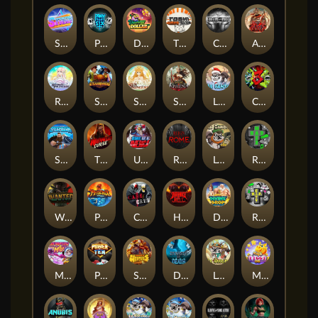
Superstar Sevens
PRAY FOR SIX
Danny Dollar
TOSHI WAYS CLUB
CIRCLE OF LIFE
ARMY OF ARES
RAINBOW PRINCESS
STEAMRUNNERS
SUN PRINCESS
SPEAR OF ATHENA
LE SANTA
CHAOS CREW 3
STORMBORN
THE WILDWOOD CURSE
Ultimate Slot of America
Reign of Rome
Le Bandit
Rad Maxx
Wanted Dead or a Wild
Phoenix
Cash Crew
Hounds Of Hell
Divine Drop
RIP City
Munchy Milo
Power of 10
Strength Of Hercules
Dynasty of Death
Le Digger
Magic Piggy OG