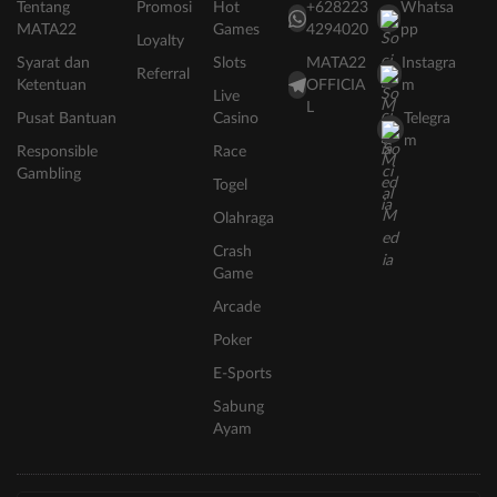
Tentang
Promosi
Hot
+628223
Whatsa
MATA22
Games
4294020
pp
Loyalty
Syarat dan
Slots
MATA22
Instagra
Referral
Ketentuan
OFFICIA
m
Live
L
Pusat Bantuan
Casino
Telegra
m
Responsible
Race
Gambling
Togel
Olahraga
Crash
Game
Arcade
Poker
E-Sports
Sabung
Ayam