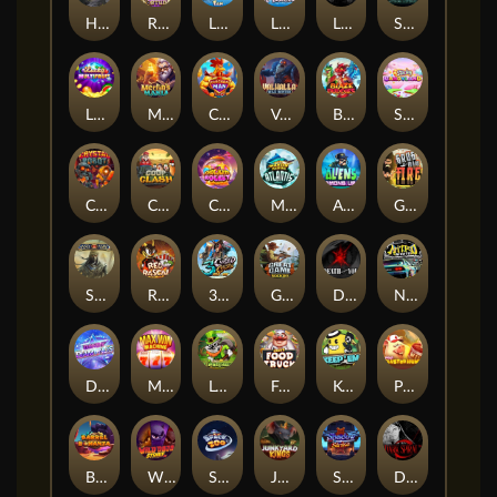
Hand of Anubis
Rise of Fortuna
LE FOOTBALL FAN
LE HOOLIGAN
Life and Death
Shadow Treasure
Lucky Multifruit
Merlin's Mania
Chicken Man
Valhalla: Wild Winter
Blaze Buddies
Sticky Candyland
Crystal Robot
Coop Clash
Chocolate Rocket
Marlin Masters Atlantis
Aliens Among Us
Grug Make Fire
Sand and Ashes
Red Rascal™
3 Cursed Chests™
Great Game Rockies
Death Becomes You
Nitro Nights
Dandy Diamonds
Max Win Machine
Le Prechaun
Fred's Food Truck
Keep 'em
Piggy Cluster Hunt
Barrel Bonanza
Wild Dojo Strike
Space Zoo
Junkyard Kings
Shadow Strike
Dark Spiral