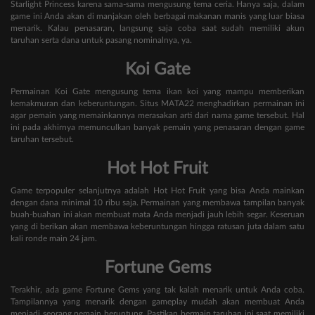
Starlight Princess karena sama-sama mengusung tema ceria. Hanya saja, dalam
game ini Anda akan di manjakan oleh berbagai makanan manis yang luar biasa
menarik. Kalau penasaran, langsung saja coba saat sudah memiliki akun
taruhan serta dana untuk pasang nominalnya, ya.
Koi Gate
Permainan Koi Gate mengusung tema ikan koi yang mampu memberikan
kemakmuran dan keberuntungan. Situs MATA22 menghadirkan permainan ini
agar pemain yang memainkannya merasakan arti dari nama game tersebut. Hal
ini pada akhirnya memunculkan banyak pemain yang penasaran dengan game
taruhan tersebut.
Hot Hot Fruit
Game terpopuler selanjutnya adalah Hot Hot Fruit yang bisa Anda mainkan
dengan dana minimal 10 ribu saja. Permainan yang membawa tampilan banyak
buah-buahan ini akan membuat mata Anda menjadi jauh lebih segar. Keseruan
yang di berikan akan membawa keberuntungan hingga ratusan juta dalam satu
kali ronde main 24 jam.
Fortune Gems
Terakhir, ada game Fortune Gems yang tak kalah menarik untuk Anda coba.
Tampilannya yang menarik dengan gameplay mudah akan membuat Anda
menjadi seorang pemain beruntung. Pastikan bermain taruhan ini saat memiliki