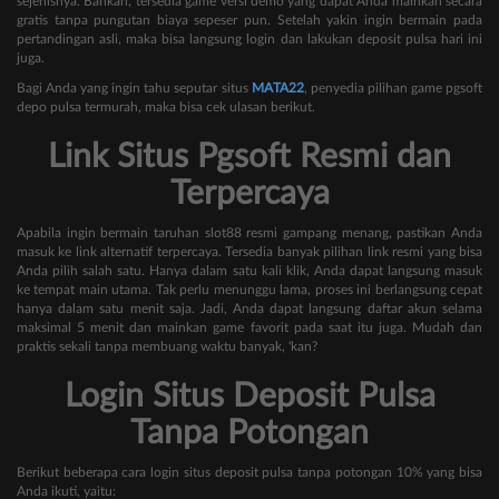
sejenisnya. Bahkan, tersedia game versi demo yang dapat Anda mainkan secara
gratis tanpa pungutan biaya sepeser pun. Setelah yakin ingin bermain pada
pertandingan asli, maka bisa langsung login dan lakukan deposit pulsa hari ini
juga.
Bagi Anda yang ingin tahu seputar situs
MATA22
, penyedia pilihan game pgsoft
depo pulsa termurah, maka bisa cek ulasan berikut.
Link Situs Pgsoft Resmi dan
Terpercaya
Apabila ingin bermain taruhan slot88 resmi gampang menang, pastikan Anda
masuk ke link alternatif terpercaya. Tersedia banyak pilihan link resmi yang bisa
Anda pilih salah satu. Hanya dalam satu kali klik, Anda dapat langsung masuk
ke tempat main utama. Tak perlu menunggu lama, proses ini berlangsung cepat
hanya dalam satu menit saja. Jadi, Anda dapat langsung daftar akun selama
maksimal 5 menit dan mainkan game favorit pada saat itu juga. Mudah dan
praktis sekali tanpa membuang waktu banyak, 'kan?
Login Situs Deposit Pulsa
Tanpa Potongan
Berikut beberapa cara login situs deposit pulsa tanpa potongan 10% yang bisa
Anda ikuti, yaitu: