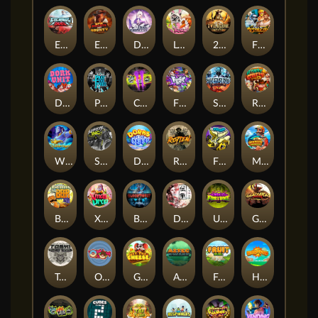
Eternal Duel
EPIC BULLETS & BOUNTY
Dusk Princess
Le Bunny
2 Wild 2 Die
Fist Of Destruction
Dork Unit
Pray for Three
Chaos Crew 2
Fighter Pit
Stormforged
Rusty & Curly
Wishbringer
Slayers Inc
Dorks of The Deep
Rotten
FRKN Bananas
Marlin Master
Benny The Beer
Xmas Drop
Bloodthirst
Densho
Undead Fortune
Gladiator Legends
Toshi Video Club
OmNom
Get The Cheese
Aztec Twist
Fruit Duel
Hop'n'Pop