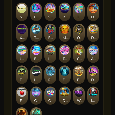
Stick'em
Feel The Beat
Snow Slingers
Rocket Reels
Twisted Lab
Dragon’s Domain
Xpander
Time Spinners
Fire My Laser
Mighty Masks
Outlasw Inc
Donut Division
Joker Bombs
BOUNCY BOMBS
Le Viking
Tasty Treats
Cash Quest
Alpha Eagle
The Bowery Boys
Limbo
Rise of Ymir
Evil Eyes
Frank's Farm
DONNY DOUGH
Frutz
Gronk's Gems
Cubes
Dawn of Kings
Wings of Horus
ITERO