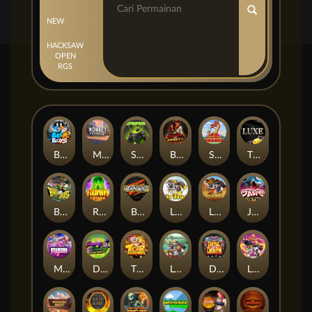
NEW
HACKSAW
OPEN
RGS
Beam Boys
Monkey Frenzy 2: Boss is Here!
Spinman
BULLETS AND BOUNTY
SMOKING DRAGON
The Luxe
BASH BROS
Ronin Stackways
Born Wild
LE ZEUS
LE COWBOY
JAWS OF JUSTICE
MIAMI MAYHEM
DONNY AND DANNY
TIGER LEGENDS
Le Fisherman
DEAL WITH DEATH
LE KING