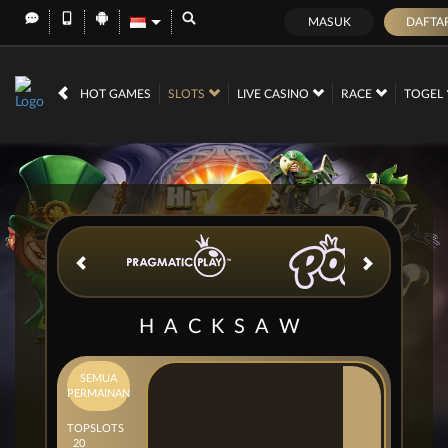
MASUK
DAFTA
IDR
12,667,530,
HOT GAMES
SLOTS
LIVE CASINO
RACE
TOGEL
HACKSAW
SEMUA
PERMAINAN
TOP
SLOTS
20