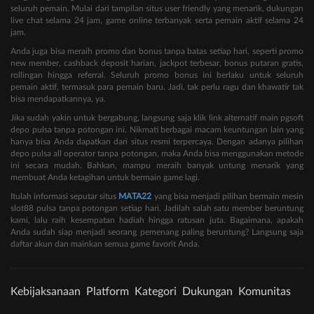
seluruh pemain. Mulai dari tampilan situs user friendly yang menarik, dukungan
live chat selama 24 jam, game online terbanyak serta pemain aktif selama 24
jam.
Anda juga bisa meraih promo dan bonus tanpa batas setiap hari, seperti promo
new member, cashback deposit harian, jackpot terbesar, bonus putaran gratis,
rollingan hingga referral. Seluruh promo bonus ini berlaku untuk seluruh
pemain aktif, termasuk para pemain baru. Jadi, tak perlu ragu dan khawatir tak
bisa mendapatkannya, ya.
Jika sudah yakin untuk bergabung, langsung saja klik link alternatif main pgsoft
depo pulsa tanpa potongan ini. Nikmati berbagai macam keuntungan lain yang
hanya bisa Anda dapatkan dari situs resmi terpercaya. Dengan adanya pilihan
depo pulsa all operator tanpa potongan, maka Anda bisa menggunakan metode
ini secara mudah. Bahkan, mampu meraih banyak untung menarik yang
membuat Anda ketagihan untuk bermain game lagi.
Itulah informasi seputar situs
MATA22
yang bisa menjadi pilihan bermain mesin
slot88 pulsa tanpa potongan setiap hari. Jadilah salah satu member beruntung
kami, lalu raih kesempatan hadiah hingga ratusan juta. Bagaimana, apakah
Anda sudah siap menjadi seorang pemenang paling beruntung? Langsung saja
daftar akun dan mainkan semua game favorit Anda.
Kebijaksanaan
Platform
Kategori
Dukungan
Komunitas