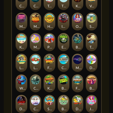
Chaos Crew
Cubes 2
Tai The Toad
The Respinners
Klowns
Vending Machine
Mystery Motel
Mayan Stackways
Harvest Wilds
Immortal Desire
Orb of Destiny
Stack'em
Keep 'em Cool
Magic Piggy
Pug Life
Eye of the Panda
Beast Below
Temple of Torment
Le Pharaoh
Let It Snow
Fear the Dark
Cash Compass
Miami Multiplier
Double Rainbow
Warrior Ways
Cursed Seas
King Carrot
Break Bones
Forest Fortune
Buffalo Stack'n'Sync
Dark Summoning
Cloud Princess
Shaolin Master
Book of Time
Drop'em
Jelly Slice