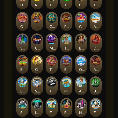
Darkside Prairie: Magical Beast
Raidmark
The Lost Book of Mummy’s Curse
Jumpasaurs
Leatherheads
The Jack & Rose
Crowned Corners
Junkyard Kings 2
Ghostly Hallows
Peek & Pounce
Gobstopper Grind
Avalanche
3 Arcane Cauldrons
Crownlings Clusters
Midnight Mirage
Tikitopia BoosterBelt
Bonnie's Buccaneers
Demon Queen
Buzz Patrol
Gearlab Genius
The Crime File
Behind Bars: Masterplan
Opa Santorini!
Arena of Iron
Epic Ze Zeus
Supreme Zeus
THE COUNT
MARLIN MASTERS: THE BIG HAUL
Aiko and the Wind Spirit
Booze Bash
SixSixSix
Invictus
Ze Zeus
Eye of Medusa
Hot Ross
Zeus Ze Zecond