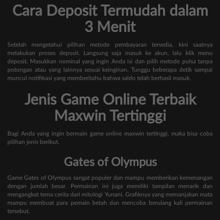
Cara Deposit Termudah dalam
3 Menit
Setelah mengetahui pilihan metode pembayaran tersedia, kini saatnya
melakukan proses deposit. Langsung saja masuk ke akun, lalu klik menu
deposit. Masukkan nominal yang ingin Anda isi dan pilih metode pulsa tanpa
potongan atau yang lainnya sesuai keinginan. Tunggu beberapa detik sampai
muncul notifikasi yang memberitahu bahwa saldo telah berhasil masuk.
Jenis Game Online Terbaik
Maxwin Tertinggi
Bagi Anda yang ingin bermain game online maxwin tertinggi, maka bisa coba
pilihan jenis berikut.
Gates of Olympus
Game Gates of Olympus sangat populer dan mampu memberikan kemenangan
dengan jumlah besar. Permainan ini juga memiliki tampilan menarik dan
mengangkat tema cerita dari mitologi Yunani. Grafiknya yang memanjakan mata
mampu membuat para pemain betah dan mencoba berulang kali permainan
tersebut.