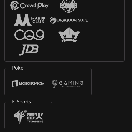
Poker
E-Sports