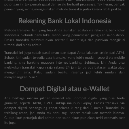
potongan ini tak pernah gagal dan selalu berhasil prosesnya. Tak heran, banyak
pemain yang sering menggunakan metode transaksi pulsa karena lebih praktis.
Rekening Bank Lokal Indonesia
Metode transaksi lain yang bisa Anda gunakan adalah via rekening bank lokal
Indonesia. Seluruh bank lokal mendukung pemrosesan pengisian saldo depo.
Proses transaksi membutuhkan sekitar 2 menit saja dan pastikan mengikuti
tutorial dari pihak admin.
Transaksi ini juga sudah pasti aman dan dapat Anda lakukan selain dari ATM.
Sebab, kini sudah tersedia cara transaksi yang lebih mudah, seperti via mobile
banking, sms banking maupun internet banking. Sehingga, kini Anda bisa
melakukan transaksi kapan saja selama 24 jam tanpa ada batasan waktu atau
mengantri lama. Kalau sudah begitu, rasanya jadi lebih mudah dan
menyenangkan, 'kan?
Dompet Digital atau e-Wallet
Ada berbagai macam pilihan e-wallet atau dompet digital yang bisa Anda
gunakan, seperti DANA, OVO, LinkAja maupun Gopay. Proses transaksi via
dompet digital berlangsung cepat selama kurang dari 3 menit. Transaksi ini
terbilang aman, jadi Anda tak perlu ragu seperti melakukan metode lainnya.
Cukup ikuti petunjuk dari admin dan saldo akun pun akan terisi otomatis saat
itu juga.